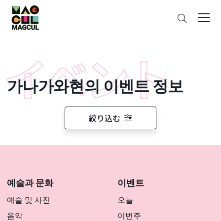
ン
검
テ
색
ン
ツ
に
ス
가나가와현의 이벤트 정보
キ
ッ
プ
絞り込む
예술과 문화
이벤트
예술 및 사진
오늘
음악
이번주