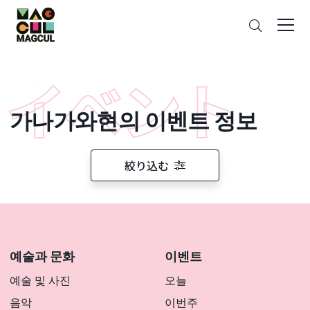
ン
검
テ
색
ン
ツ
に
ス
가나가와현의 이벤트 정보
キ
ッ
プ
絞り込む
예술과 문화
이벤트
예술 및 사진
오늘
음악
이번주