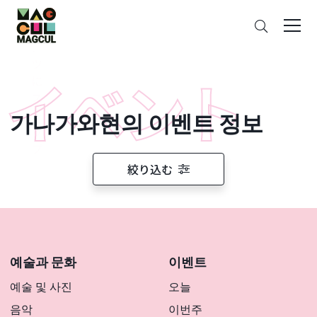
ン
검
テ
색
ン
ツ
に
ス
가나가와현의 이벤트 정보
キ
ッ
プ
絞り込む
예술과 문화
이벤트
예술 및 사진
오늘
음악
이번주