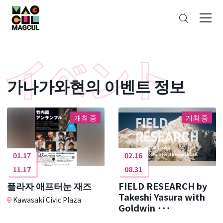
ン
검
テ
색
ン
ツ
に
ス
가나가와현의 이벤트 정보
キ
ッ
プ
개최 중
개최 중
01.17
02.16
11.17
08.31
플라자 애프터눈 재즈
FIELD RESEARCH by
Takeshi Yasura with
Kawasaki Civic Plaza
Goldwin ･･･