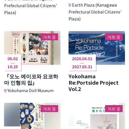
Earth Plaza (Kanagawa
Prefectural Global Citizens'
Prefectural Global Citizens'
Plaza)
Plaza)
개최 중
개최 중
06.02
2026.04.01
10.25
2027.03.31
「오노 에이코와 요코하
Yokohama
마 인형의 집」
Re:Portside Project
Vol.2
Yokohama Doll Museum
개최 중
개최 중