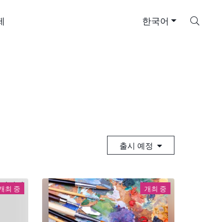
검
제
한국어
색
출시 예정
개최 중
개최 중