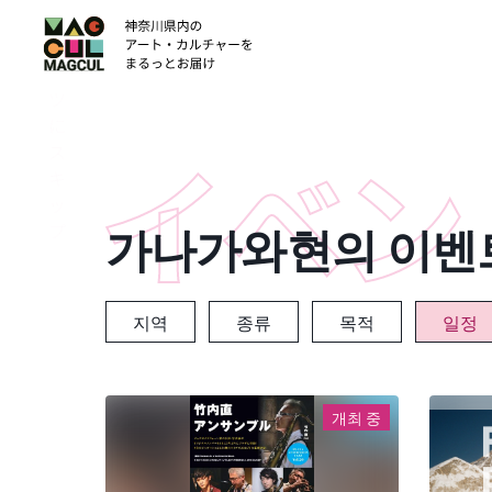
ン
テ
ン
ツ
に
ス
キ
ッ
가나가와현의 이벤
プ
지역
종류
목적
일정
개최 중