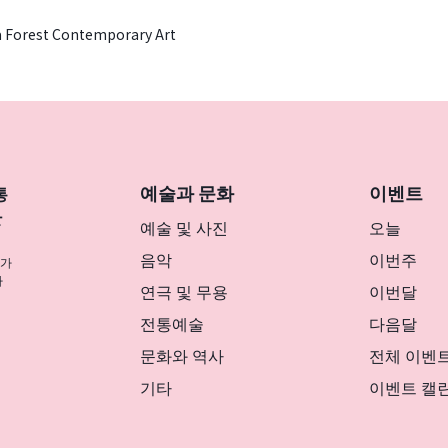
 Forest Contemporary Art
예술과 문화
이벤트
통
반
예술 및 사진
오늘
음악
이번주
나가
사
연극 및 무용
이번달
전통예술
다음달
문화와 역사
전체 이벤
기타
이벤트 캘