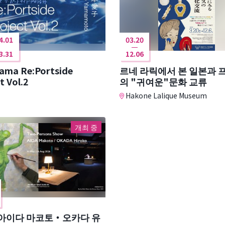
4.01
03.20
3.31
12.06
ama Re:Portside
르네 라릭에서 본 일본과 
t Vol.2
의 "귀여운"문화 교류
Hakone Lalique Museum
개최 중
 아이다 마코토・오카다 유