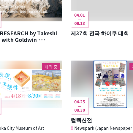
04.01
09.13
 RESEARCH by Takeshi
제37회 전국 하이쿠 대회
Yasura with Goldwin ･･･
개최 중
04.25
08.30
컬렉션전
uka City Museum of Art
Newspark (Japan Newspaper