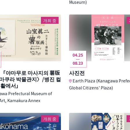
Museum)
개최 중
04.25
08.23
 「야마무로 마사지의 薯版
사진전
마쿠라 박물관지〉/병진 컬
Earth Plaza (Kanagawa Prefe
생활에서」
Global Citizens' Plaza)
wa Prefectural Museum of
Art, Kamakura Annex
개최 중