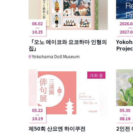
06.02
2026.0
10.25
2027.0
「오노 에이코와 요코하마 인형의
Yokoh
집」
Projec
Yokohama Doll Museum
개최 중
05.22
05.30
10.19
08.16
제50회 산요엔 하이쿠전
2인전