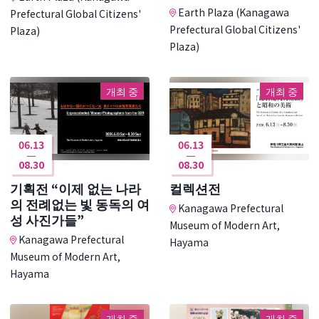
Earth Plaza (Kanagawa
Prefectural Global Citizens'
Prefectural Global Citizens'
Plaza)
Plaza)
개최 중
개최 중
06.13
06.13
08.30
08.30
기획전 “이제 없는 나라
컬렉션전
의 전례없는 빛 동독의 여
Kanagawa Prefectural
성 사진가들”
Museum of Modern Art,
Kanagawa Prefectural
Hayama
Museum of Modern Art,
Hayama
개최 중
개최 중