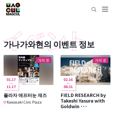
ン
검
テ
색
ン
ツ
に
ス
가나가와현의 이벤트 정보
キ
ッ
プ
개최 중
개최 중
01.17
02.16
11.17
08.31
플라자 애프터눈 재즈
FIELD RESEARCH by
Takeshi Yasura with
Kawasaki Civic Plaza
Goldwin ･･･