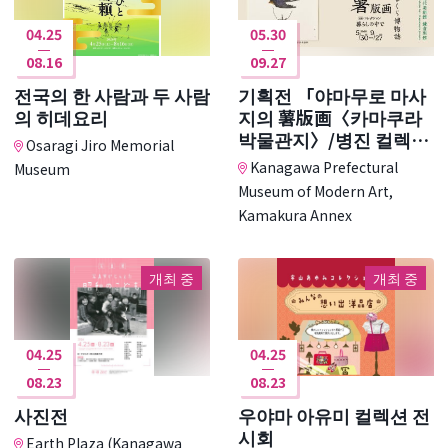
04.25
05.30
08.16
09.27
전국의 한 사람과 두 사람
기획전 「야마무로 마사
의 히데요리
지의 薯版画〈카마쿠라
박물관지〉/병진 컬렉션
Osaragi Jiro Memorial
생활에서」
Kanagawa Prefectural
Museum
Museum of Modern Art,
Kamakura Annex
개최 중
개최 중
04.25
04.25
08.23
08.23
사진전
우야마 아유미 컬렉션 전
시회
Earth Plaza (Kanagawa