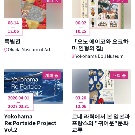
06.14
06.02
12.06
10.25
특별전
「오노 에이코와 요코하
마 인형의 집」
Okada Museum of Art
Yokohama Doll Museum
개최 중
개최 중
2026.04.01
03.20
2027.03.31
12.06
Yokohama
르네 라릭에서 본 일본과
Re:Portside Project
프랑스의 "귀여운"문화
Vol.2
교류