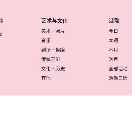
艺术与文化
活动
传
美术・照片
今日
地
音乐
本週
剧场・舞蹈
本月
传统艺能
次月
文化・历史
全部活动
其他
活动日历
リシー
マグカルとは