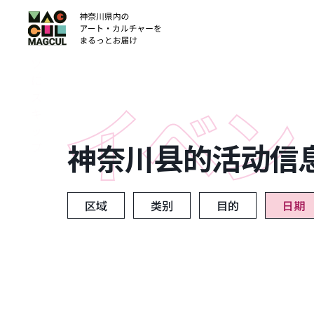
ン
テ
ン
ツ
に
ス
キ
ッ
神奈川县的活动信
プ
区域
类别
目的
日期