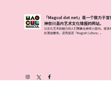
「Magcul dot net」是一个致力于宣
神奈川县内艺术文化情报的网站。
以文化艺术的魅力将人们聚集在神奈川县内，使该
区更加繁荣。进而促进「Magnet Culture」。
Instagram
X
Facebook
(Twitter)
プライバシーポリシー
SNSアカウント運用ポ
© 2026 Magcul All Rights Reserved.