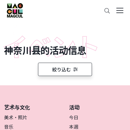
ン
搜
テ
索
ン
ツ
に
ス
神奈川县的活动信息
キ
ッ
プ
絞り込む
艺术与文化
活动
美术・照片
今日
音乐
本週