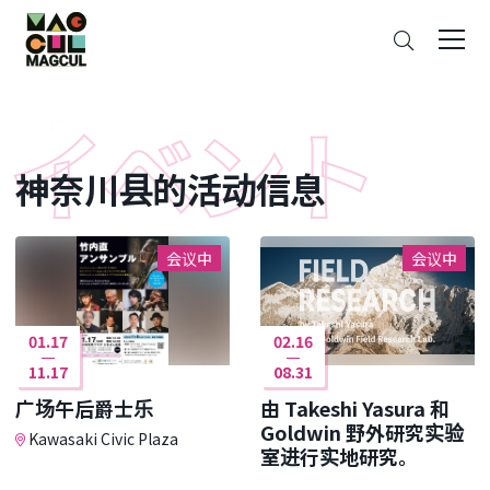
ン
搜
テ
索
ン
ツ
に
ス
神奈川县的活动信息
キ
ッ
プ
会议中
会议中
01.17
02.16
11.17
08.31
广场午后爵士乐
由 Takeshi Yasura 和
Goldwin 野外研究实验
Kawasaki Civic Plaza
室进行实地研究。