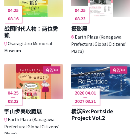
04.25
04.25
08.16
08.23
战国时代人物：两位秀
摄影展
赖
Earth Plaza (Kanagawa
Osaragi Jiro Memorial
Prefectural Global Citizens'
Museum
Plaza)
会议中
会议中
04.25
2026.04.01
08.23
2027.03.31
宇山步美收藏展
横滨Re:Portside
Project Vol.2
Earth Plaza (Kanagawa
Prefectural Global Citizens'
Plaza)