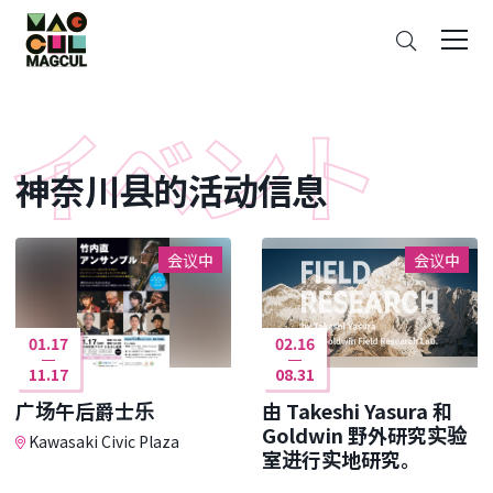
ン
搜
テ
索
ン
ツ
に
ス
神奈川县的活动信息
キ
ッ
プ
会议中
会议中
01.17
02.16
11.17
08.31
广场午后爵士乐
由 Takeshi Yasura 和
Goldwin 野外研究实验
Kawasaki Civic Plaza
室进行实地研究。