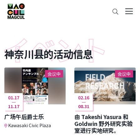
ン
搜
テ
索
ン
ツ
に
ス
神奈川县的活动信息
キ
ッ
プ
会议中
会议中
01.17
02.16
11.17
08.31
广场午后爵士乐
由 Takeshi Yasura 和
Goldwin 野外研究实验
Kawasaki Civic Plaza
室进行实地研究。