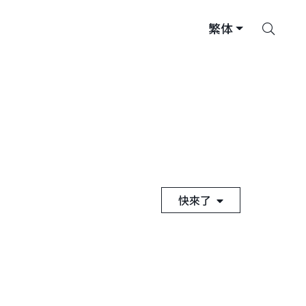
搜
繁体
索
快來了