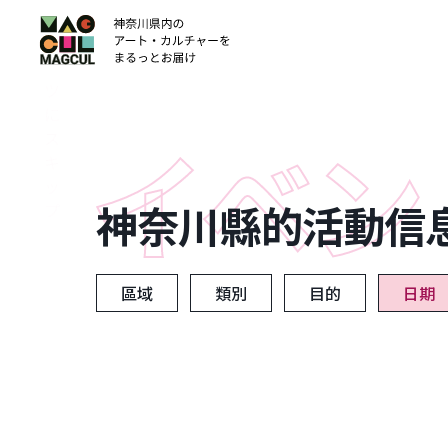
ン
テ
ン
ツ
に
ス
キ
ッ
神奈川縣的活動信
プ
區域
類別
目的
日期