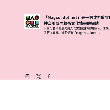
「Magcul dot net」是一個致力於宣
神奈川縣內藝術文化情報的網站
以文化藝術的魅力將人們聚集在神奈川縣內，使該
區更加繁榮。進而促進「Magnet Culture」。
Instagram
X
Facebook
(Twitter)
プライバシーポリシー
SNSアカウント運用ポ
© 2026 Magcul All Rights Reserved.