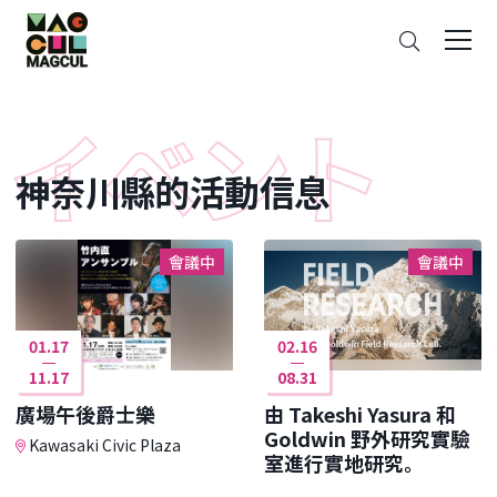
ン
搜
テ
索
ン
ツ
に
ス
神奈川縣的活動信息
キ
ッ
プ
會議中
會議中
01.17
02.16
11.17
08.31
廣場午後爵士樂
由 Takeshi Yasura 和
Goldwin 野外研究實驗
Kawasaki Civic Plaza
室進行實地研究。