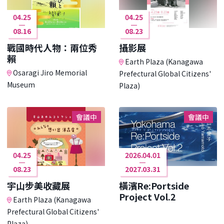
04.25
04.25
08.16
08.23
戰國時代人物：兩位秀
攝影展
賴
Earth Plaza (Kanagawa
Osaragi Jiro Memorial
Prefectural Global Citizens'
Museum
Plaza)
會議中
會議中
04.25
2026.04.01
08.23
2027.03.31
宇山步美收藏展
橫濱Re:Portside
Project Vol.2
Earth Plaza (Kanagawa
Prefectural Global Citizens'
Plaza)