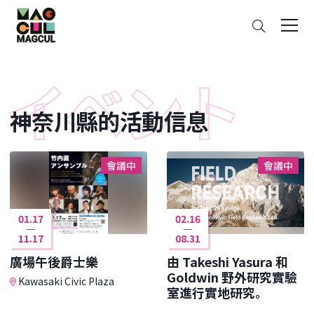
ン
搜
テ
索
ン
ツ
に
ス
神奈川縣的活動信息
キ
ッ
プ
會議中
會議中
01.17
02.16
11.17
08.31
廣場午後爵士樂
由 Takeshi Yasura 和
Goldwin 野外研究實驗
Kawasaki Civic Plaza
室進行實地研究。