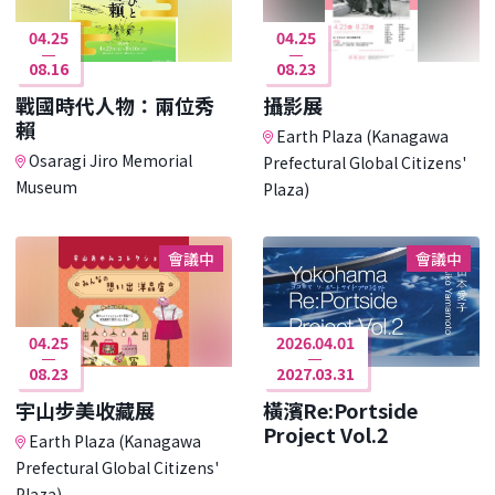
04.25
04.25
08.16
08.23
戰國時代人物：兩位秀
攝影展
賴
Earth Plaza (Kanagawa
Osaragi Jiro Memorial
Prefectural Global Citizens'
Museum
Plaza)
會議中
會議中
04.25
2026.04.01
08.23
2027.03.31
宇山步美收藏展
橫濱Re:Portside
Project Vol.2
Earth Plaza (Kanagawa
Prefectural Global Citizens'
Plaza)