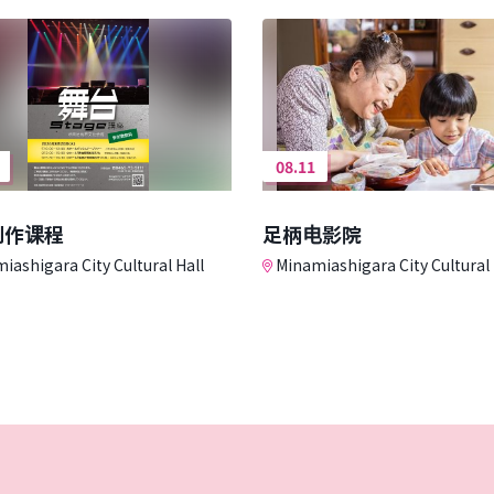
08.11
制作课程
足柄电影院
iashigara City Cultural Hall
Minamiashigara City Cultural 