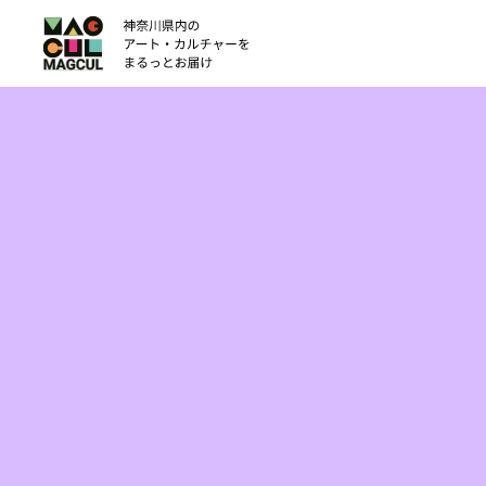
ン
テ
ン
ツ
に
ス
キ
ッ
プ