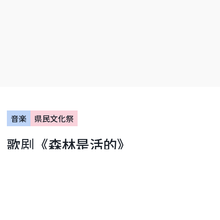
音楽
県民文化祭
歌剧《森林是活的》
坎奈厅
日期：2026年11月22日
距离活动还有106天
活动