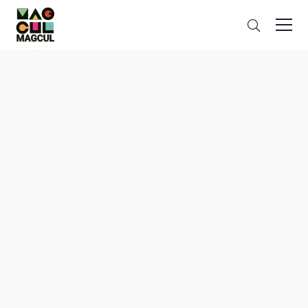
ン
搜
テ
索
ン
ツ
に
ス
キ
ッ
プ