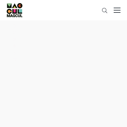
ン
搜
テ
索
ン
ツ
に
ス
キ
ッ
プ