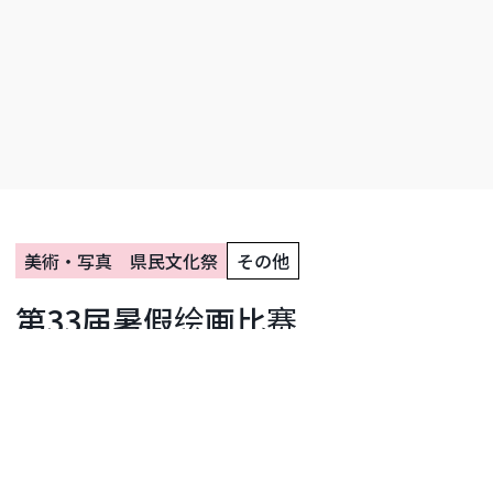
美術・写真
県民文化祭
その他
第33届暑假绘画比赛
開催期間：2026.07.21〜2026.11.03
開催中
活动