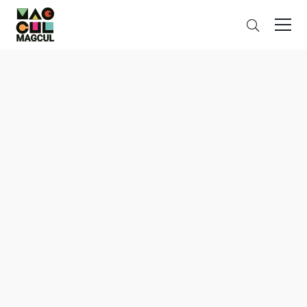
ン
搜
テ
索
ン
ツ
に
ス
キ
ッ
プ