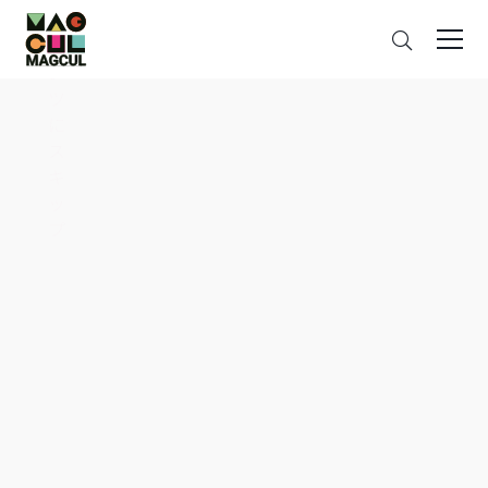
ン
搜
テ
索
ン
ツ
に
ス
キ
ッ
プ