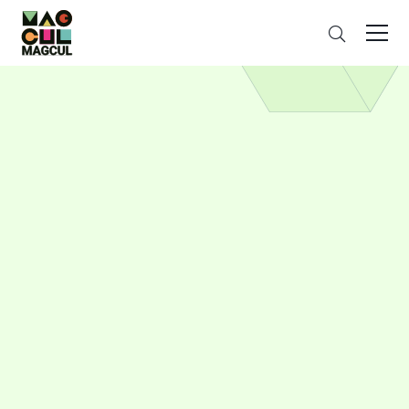
ン
搜
テ
索
ン
ツ
に
ス
キ
ッ
プ