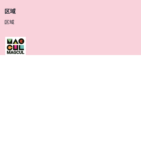
区域
区域
「Magcul dot net」是一个致力于宣传神奈川县内艺术文
化情报的网站。
以文化艺术的魅力将人们聚集在神奈川县内，使该地区更加繁荣。进而促进
「Magnet Culture」。
Instagram
X
Facebook
(Twitter)
簡体
プライバシーポリシー
SNSアカウント運用ポリシー