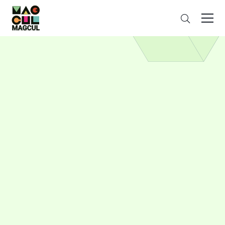
ン
搜
テ
索
ン
ツ
に
ス
キ
ッ
プ