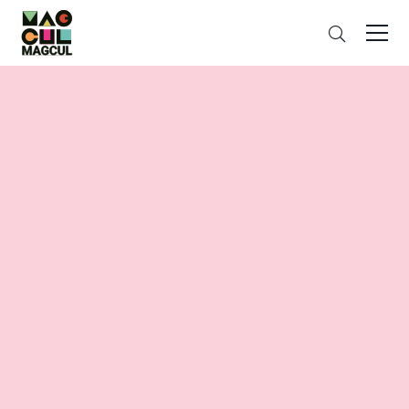
ン
搜
テ
索
ン
ツ
に
ス
キ
ッ
プ