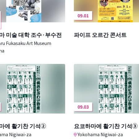
09.01
마 미술 대학 조수·부수전
파이프 오르간 콘서트
ru Fukasaku Art Museum
ma
09.03
마에 활기찬 기석②
요코하마에 활기찬 기석③
ma Nigiwai-za
Yokohama Nigiwai-za