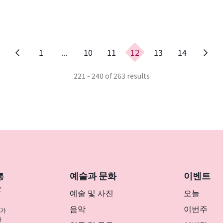
이
1
...
10
11
12
13
14
전
페
221 - 240 of 263 results
이
지
예술과 문화
이벤트
통
반
예술 및 사진
오늘
음악
이번주
나가
사