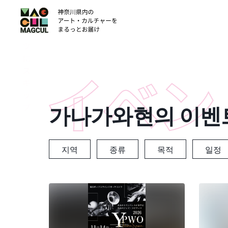
ン
テ
ン
ツ
に
ス
キ
ッ
가나가와현의 이벤
プ
지역
종류
목적
일정