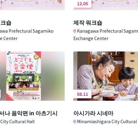
12.05
워크숍
제작 워크숍
wa Prefectural Sagamiko
Kanagawa Prefectural Sagam
e Center
Exchange Center
08.11
서나 음악편 in 아츠기시
아시가라 시네마
City Cultural Hall
Minamiashigara City Cultural 