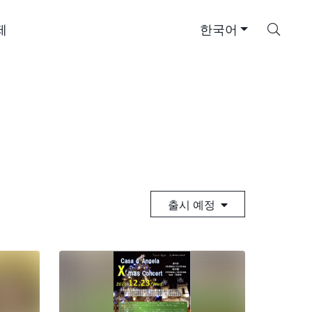
검
제
한국어
색
출시 예정