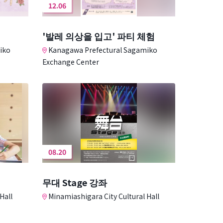
12.06
'발레 의상을 입고' 파티 체험
iko
Kanagawa Prefectural Sagamiko
Exchange Center
08.20
무대 Stage 강좌
Hall
Minamiashigara City Cultural Hall