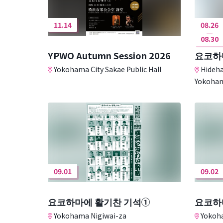
11.14
08.26
08.30
YPWO Autumn Session 2026
요코하
Yokohama City Sakae Public Hall
Hideha
Yokoha
09.01
09.02
요코하마에 활기찬 기석①
요코하
Yokohama Nigiwai-za
Yokoha