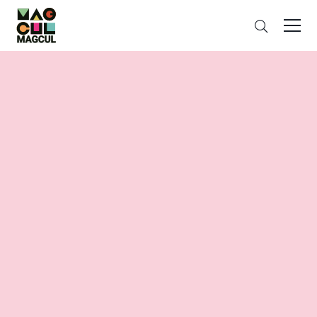
ン
검
テ
색
ン
ツ
に
ス
キ
ッ
プ