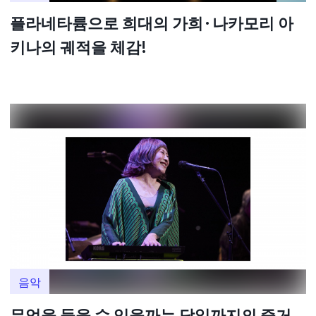
플라네타륨으로 희대의 가희·나카모리 아
키나의 궤적을 체감!
음악
무엇을 들을 수 있을까는 당일까지의 즐거