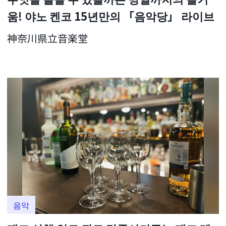
움! 야노 켄코 15년만의 「음악당」 라이브
神奈川県立音楽堂
음악