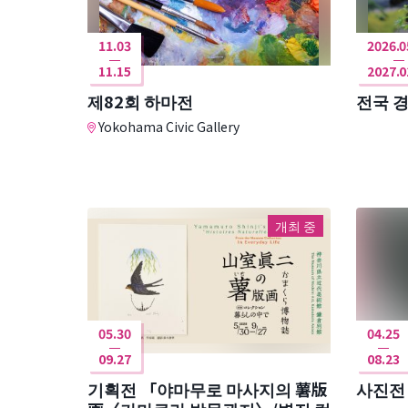
11.03
2026.0
11.15
2027.0
제82회 하마전
전국 
Yokohama Civic Gallery
개최 중
05.30
04.25
09.27
08.23
기획전 「야마무로 마사지의 薯版
사진전