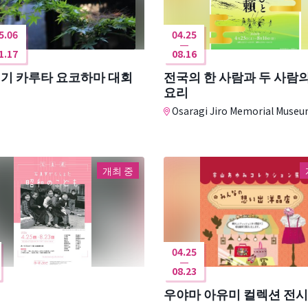
5.06
04.25
1.17
08.16
경기 카루타 요코하마 대회
전국의 한 사람과 두 사람
요리
Osaragi Jiro Memorial Muse
개최 중
04.25
08.23
우야마 아유미 컬렉션 전