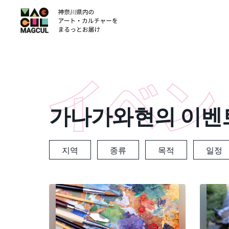
ン
テ
ン
ツ
に
ス
キ
ッ
가나가와현의 이벤
プ
지역
종류
목적
일정