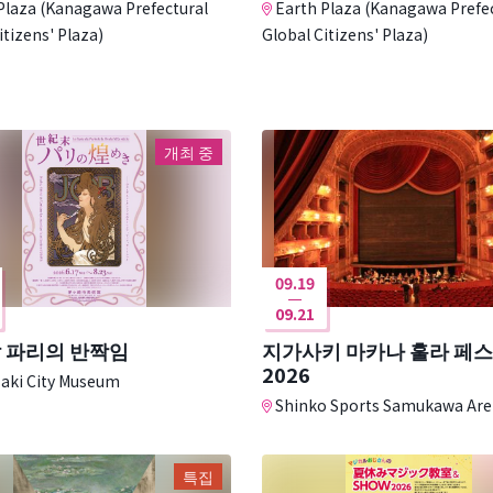
Plaza (Kanagawa Prefectural
Earth Plaza (Kanagawa Prefe
itizens' Plaza)
Global Citizens' Plaza)
개최 중
09.19
09.21
말 파리의 반짝임
지가사키 마카나 훌라 페
2026
aki City Museum
Shinko Sports Samukawa Ar
특집