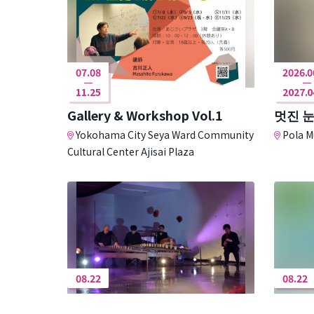
07.08
2026.0
11.25
2027.0
Gallery & Workshop Vol.1
멋진 
Yokohama City Seya Ward Community
Pola M
Cultural Center Ajisai Plaza
08.22
08.22