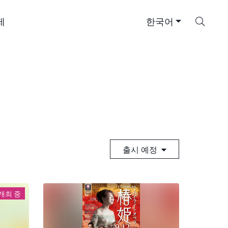
검
제
한국어
색
출시 예정
개최 중