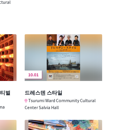
ctural
10.01
스티벌
드레스덴 스타일
Tsurumi Ward Community Cultural
ena
Center Salvia Hall