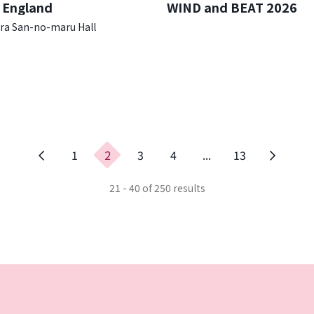
 England
WIND and BEAT 2026
a San-no-maru Hall
이
1
2
3
4
...
13
전
페
21 - 40 of 250 results
이
지