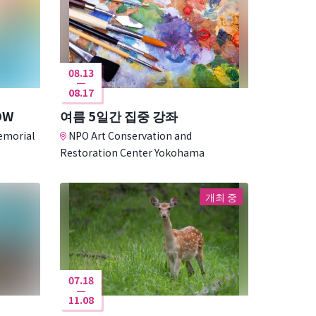
08.13
08.17
OW
여름 5일간 집중 강좌
emorial
NPO Art Conservation and
Restoration Center Yokohama
개최 중
07.18
11.08