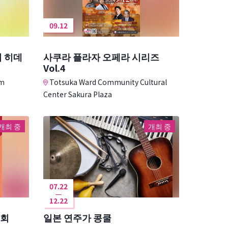
09.12
의 히데
사쿠라 플라자 오페라 시리즈
Vol.4
um
Totsuka Ward Community Cultural
Center Sakura Plaza
개최 중
개최 중
07.22
12.22
시회
일본 연주가 콩쿨