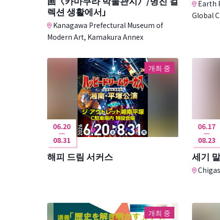
画〈카마쿠라 박물관지〉/병진 컬
Earth 
렉션 생활에서」
Global C
Kanagawa Prefectural Museum of
Modern Art, Kamakura Annex
개최 중
06.20
06.17
08.31
08.23
해피 드림 서커스
세기 
Chigas
개최 중