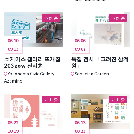
개최 중
개최 중
06.10
06.06
09.13
09.07
쇼케이스 갤러리 뜨개질
특집 전시 「그려진 삼계
203gow 전시회
원」
Yokohama Civic Gallery
Sankeien Garden
Azamino
개최 중
개최 중
05.22
06.13
10.19
08.23