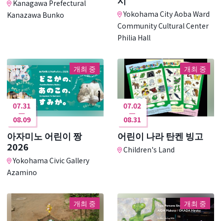
Kanagawa Prefectural
Yokohama City Aoba Ward
Kanazawa Bunko
Community Cultural Center
Philia Hall
개최 중
개최 중
07.31
07.02
08.09
08.31
아자미노 어린이 짱
어린이 나라 탄켄 빙고
2026
Children's Land
Yokohama Civic Gallery
Azamino
개최 중
개최 중