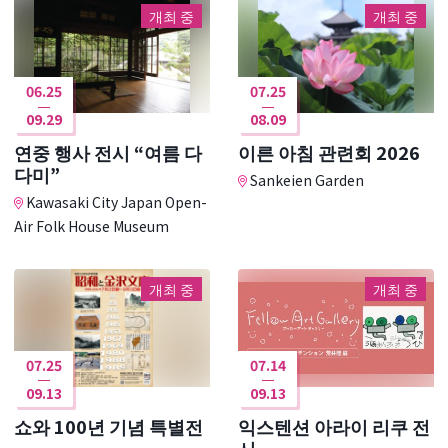
개최 중
개최 중
06.25
07.25
09.29
08.09
연중 행사 전시 “여름 다
이른 아침 관련회 2026
다미”
Sankeien Garden
Kawasaki City Japan Open-
Air Folk House Museum
개최 중
개최 중
07.25
07.14
09.13
09.13
쇼와 100년 기념 특별전
익스텐션 아라이 리쿠 전
시