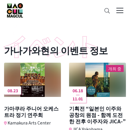
ン
검
テ
색
ン
ツ
に
ス
가나가와현의 이벤트 정보
キ
ッ
プ
개최 중
08.23
06.18
11.01
가마쿠라 주니어 오케스
기획전 “일본인 이주와
트라 정기 연주회
공창의 원점 - 함께 도전
한 전후 이주자와 JICA-”
Kamakura Arts Center
JICA Yokohama