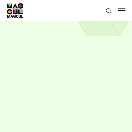
ン
검
テ
색
ン
ツ
に
ス
キ
ッ
プ