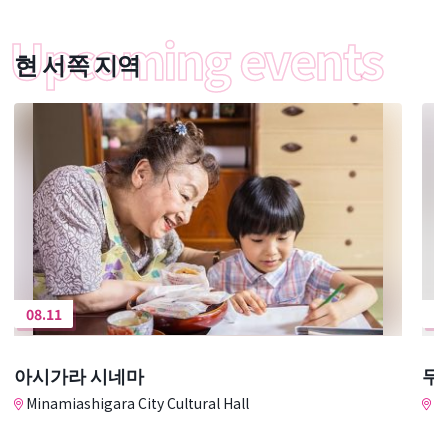
현 서쪽 지역
08.11
0
아시가라 시네마
무대
Minamiashigara City Cultural Hall
Mi