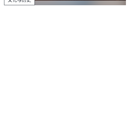
【艺术与旅行 03】横须贺/浦贺：集邮及渡
轮历史之旅
2026.06.30