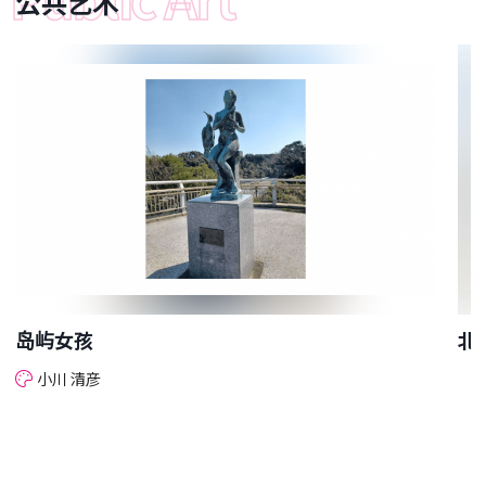
公共艺术
岛屿女孩
北
小川 清彦