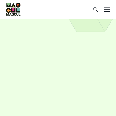
ン
搜
テ
索
ン
ツ
に
ス
キ
ッ
プ