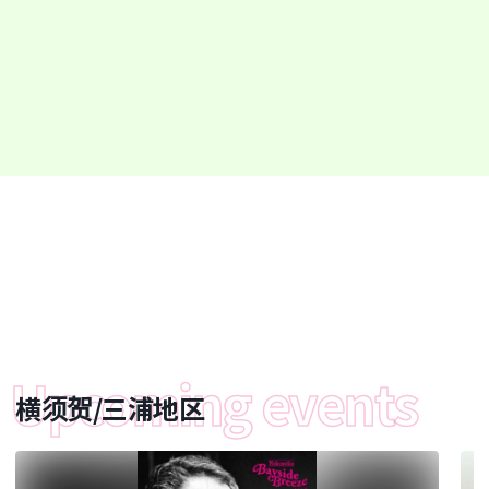
横须贺/三浦地区