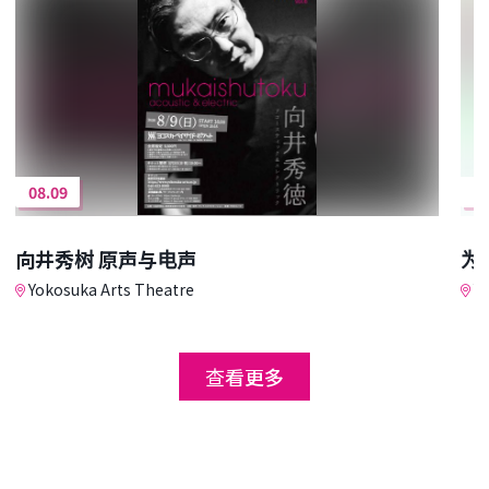
08.09
0
向井秀树 原声与电声
为
Yokosuka Arts Theatre
Yo
查看更多