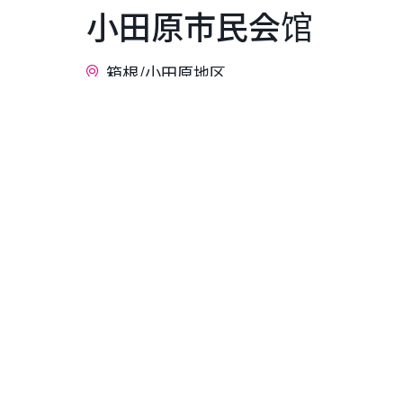
小田原市民会馆
箱根/小田原地区
自1962年开放以来，小田原市民文化中心
们期待着更多的人将这里作为欣赏艺术和展
■主要设施：大厅、小厅、展览室
儿童保育支持信息
（提供换尿布设施）4楼无障碍卫生间内设
（您可以放心使用洗手间）二楼和三楼的洗
关于营业时间
由于新冠肺炎疫情蔓延，我们的营业时间可能会