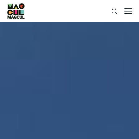
ン
搜
テ
索
ン
ツ
に
ス
キ
ッ
プ