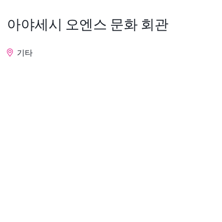
아야세시 오엔스 문화 회관
기타
문의
【교통기관의 안내】
※<택시 등 이용의 경우> 각 역에서 소요시간 약 20분
정도
●『새우나역』(오다큐선・소테츠선)
히가시구치에서 「소테츠 버스」3・4번 승강장 각 경
유 「아야세시 관공서행」(승차 시간 약 20~30분) -