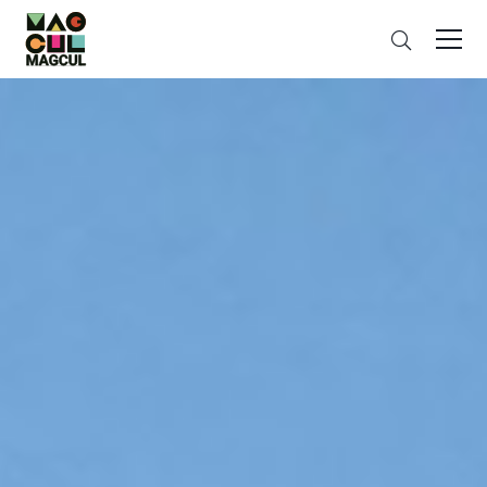
ン
검
テ
색
ン
ツ
に
ス
キ
ッ
プ