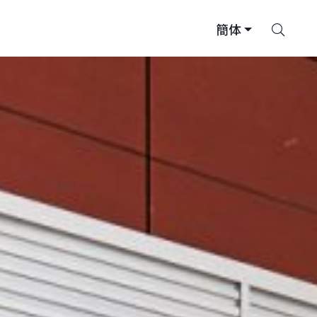
搜
簡体
索