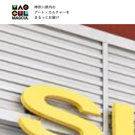
ン
テ
ン
ツ
に
ス
キ
ッ
プ