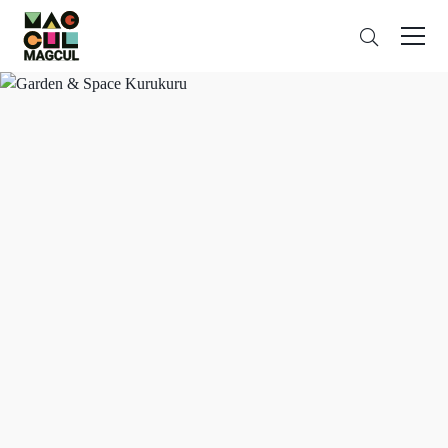
ン
Search
テ
ン
ツ
に
ス
キ
ッ
プ