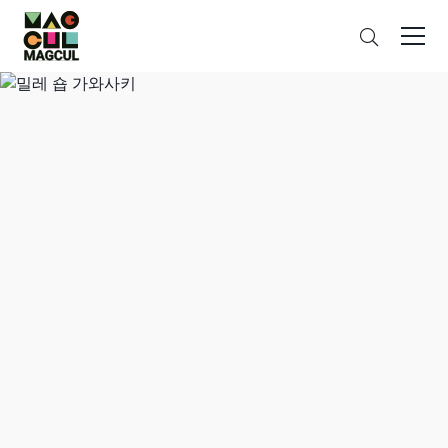
ン
검
テ
색
ン
ツ
に
ス
キ
ッ
プ