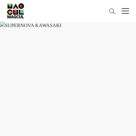
ン
검
テ
색
ン
ツ
に
ス
キ
ッ
プ