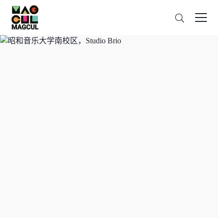
ン
搜
テ
索
ン
ツ
に
ス
キ
ッ
プ