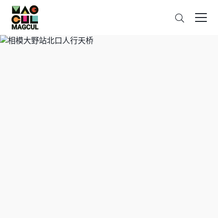
ン
搜
テ
索
ン
ツ
に
ス
キ
ッ
プ