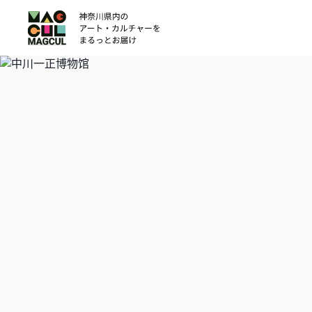
ン
テ
ン
ツ
に
ス
キ
ッ
プ