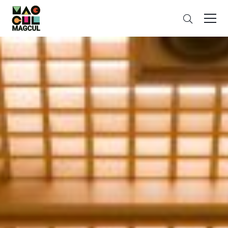
ン
검
テ
색
ン
ツ
に
ス
キ
ッ
プ