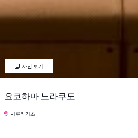
사진 보기
요코하마 노라쿠도
사쿠라기초
문의