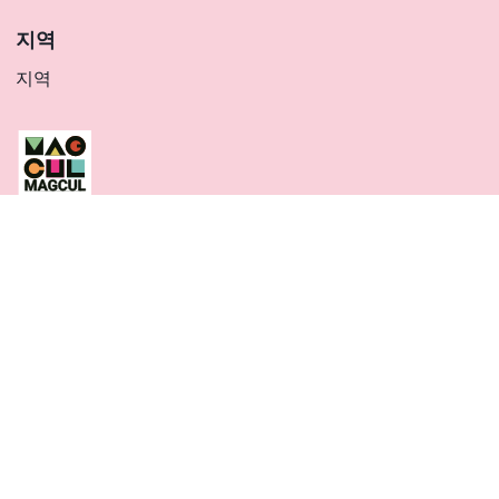
지역
지역
‘막컬 닷 넷’은 예술 및 문화의 어필을 통해 사람들을 끌어모
으고 지역사회의 반영을 도모하기
‘매그넷 컬쳐'(Magcul) 이니셔티브의 일환으로 가나가와 지역의 예술과 문화에
대한 정보를 제공하는 웹사이트입니다.
Instagram
X
Facebook
(Twitter)
KR
プライバシーポリシー
SNSアカウント運用ポリシー