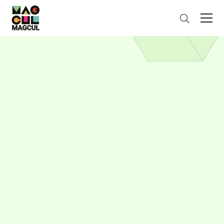
ン
검
テ
색
ン
ツ
に
ス
キ
ッ
プ