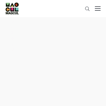
ン
검
テ
색
ン
ツ
に
ス
キ
ッ
プ