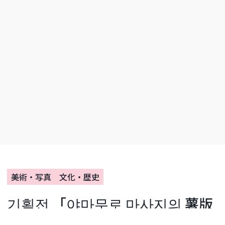
美術・写真
文化・歴史
기획전 「야마무로 마사지의 薯版
画〈카마쿠라 박물관지〉/병진 컬