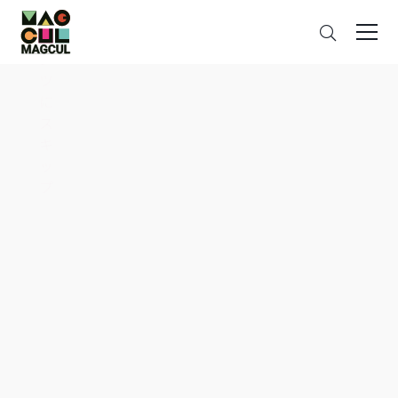
ン
搜
テ
索
ン
ツ
に
ス
キ
ッ
プ