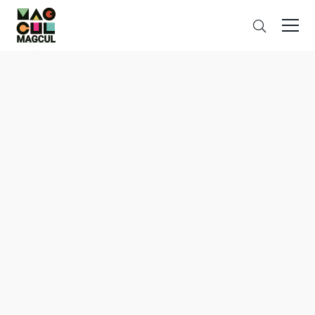
ン
搜
テ
索
ン
ツ
に
ス
キ
ッ
プ