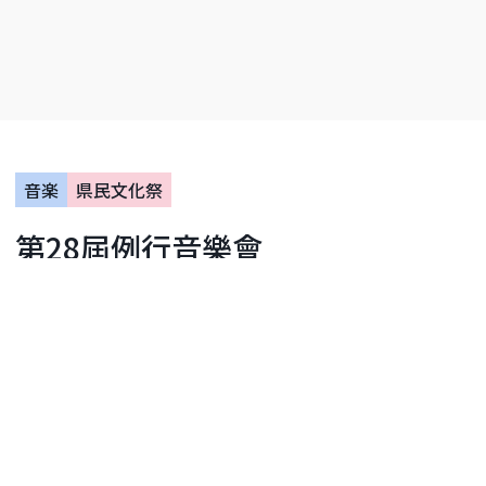
音楽
県民文化祭
第28屆例行音樂會
神奈川縣立音樂廳
日期：2026年10月11日
距離活動還有64天
活動