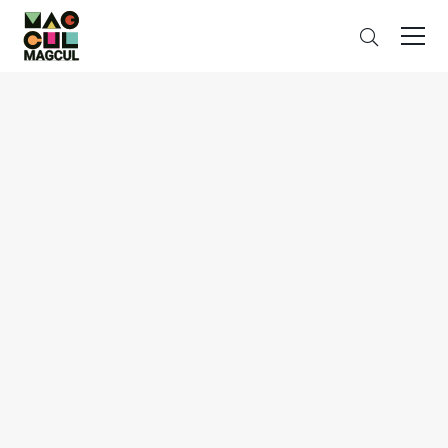
ン
搜
テ
索
ン
ツ
に
ス
キ
ッ
プ