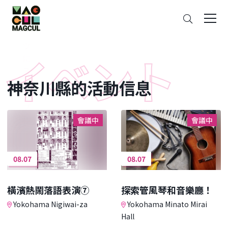
ン
搜
テ
索
ン
ツ
に
ス
神奈川縣的活動信息
キ
ッ
プ
會議中
會議中
08.07
08.07
橫濱熱鬧落語表演⑦
探索管風琴和音樂廳！
Yokohama Nigiwai-za
Yokohama Minato Mirai
Hall