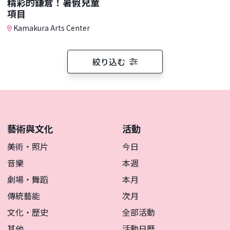
精彩的鎌倉！暑假兒童
項目
Kamakura Arts Center
絞り込む
藝術與文化
活動
美術・照片
今日
音樂
本週
劇場・舞蹈
本月
傳統藝能
次月
文化・歷史
全部活動
其他
活動日曆