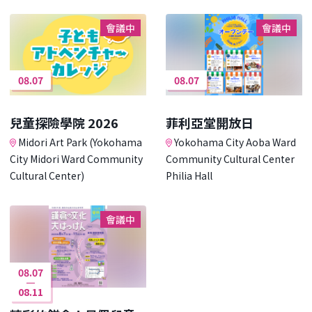
會議中
會議中
08.07
08.07
兒童探險學院 2026
菲利亞堂開放日
Midori Art Park (Yokohama
Yokohama City Aoba Ward
City Midori Ward Community
Community Cultural Center
Cultural Center)
Philia Hall
會議中
08.07
08.11