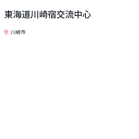
東海道川崎宿交流中心
川崎市
詢問
這個「東海道川崎塾交流中心」是在當地居民長期活
動的基礎上發展起來的，其目的是了解東海道川崎塾
的歷史和文化，將其傳承給後代，並作為社區活動和
交流的中心。
川崎塾是江戶時代東海道53個驛站之一，曾是繁榮的
驛站城鎮，也是構成今日川崎市起源的重要歷史遺