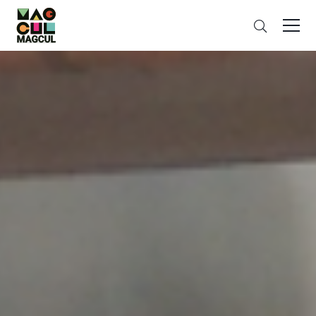
ン
搜
テ
索
ン
ツ
に
ス
キ
ッ
プ