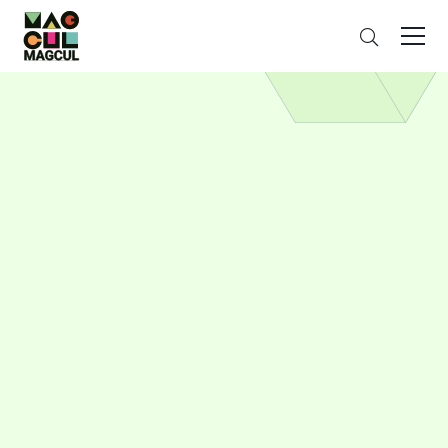
ン
搜
テ
索
ン
ツ
に
ス
キ
ッ
プ