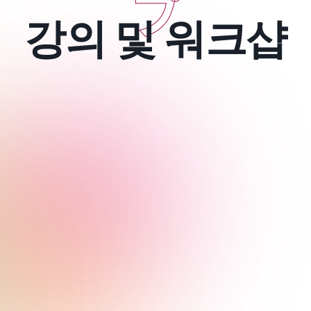
강의 및 워크샵