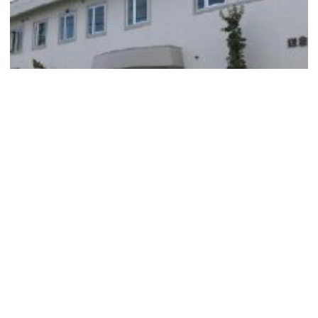
가마쿠라 여성 아이 회관
가마쿠라