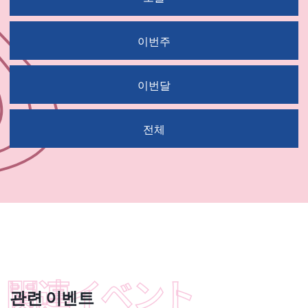
이번주
이번달
전체
관련 이벤트