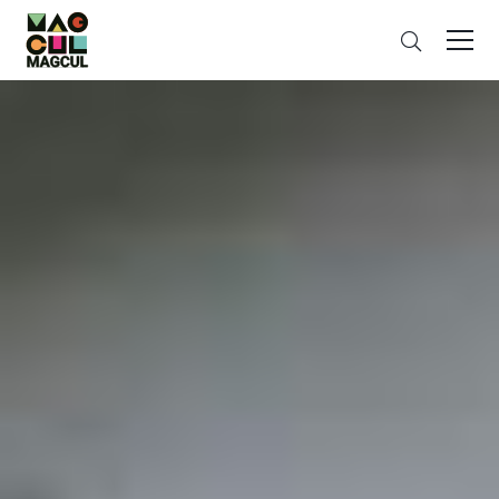
ン
검
テ
색
ン
ツ
に
ス
キ
ッ
プ