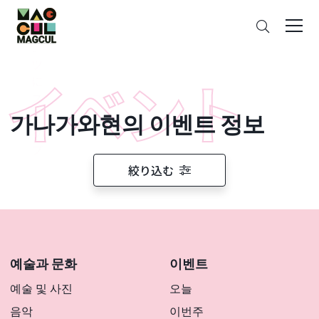
ン
검
テ
색
ン
ツ
に
ス
가나가와현의 이벤트 정보
キ
ッ
プ
絞り込む
예술과 문화
이벤트
예술 및 사진
오늘
음악
이번주